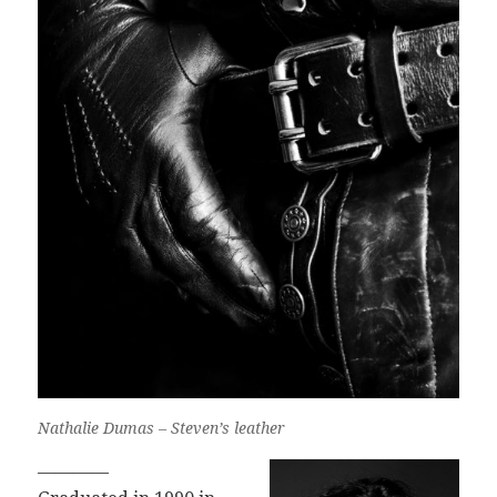
Nathalie Dumas – Steven’s leather
————